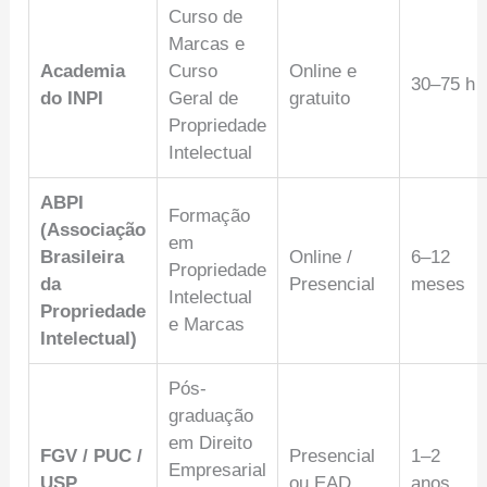
Curso de
Marcas e
Academia
Curso
Online e
30–75 h
do INPI
Geral de
gratuito
Propriedade
Intelectual
ABPI
Formação
(Associação
em
Brasileira
Online /
6–12
Propriedade
da
Presencial
meses
Intelectual
Propriedade
e Marcas
Intelectual)
Pós-
graduação
em Direito
FGV / PUC /
Presencial
1–2
Empresarial
USP
ou EAD
anos