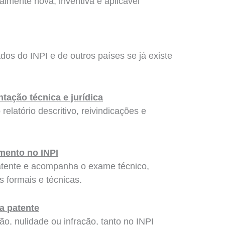
almente nova, inventiva e aplicável
os do INPI e de outros países se já existe
ação técnica e jurídica
relatório descritivo, reivindicações e
mento no INPI
patente e acompanha o exame técnico,
 formais e técnicas.
a patente
o, nulidade ou infração, tanto no INPI