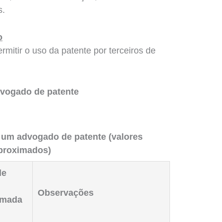
s.
o
rmitir o uso da patente por terceiros de
dvogado de patente
 um advogado de patente (valores
proximados)
de
Observações
imada