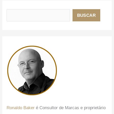
P
e
BUSCAR
s
q
u
i
s
a
r
Ronaldo Baker
é Consultor de Marcas e proprietário