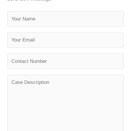
-
-
f
i
n
N
a
m
E
e
m
a
Y
i
o
l
u
*
C
r
o
P
m
h
m
o
e
n
n
e
t
N
o
u